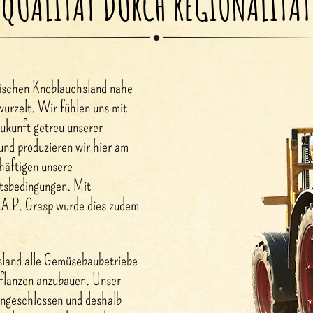
QUALITÄT DURCH REGIONALITÄT
nkischen Knoblauchsland nahe
urzelt. Wir fühlen uns mit
ukunft getreu unserer
und produzieren wir hier am
häftigen unsere
itsbedingungen. Mit
G.A.P. Grasp wurde dies zudem
land alle Gemüsebaubetriebe
 Pflanzen anzubauen. Unser
angeschlossen und deshalb